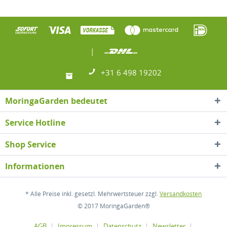
|
+31 6 498 19202
MoringaGarden bedeutet
Service Hotline
Shop Service
Informationen
* Alle Preise inkl. gesetzl. Mehrwertsteuer zzgl.
Versandkosten
© 2017 MoringaGarden®
AGB
Impressum
Datenschutz
Newsletter